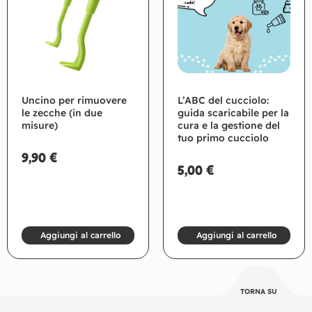
Uncino per rimuovere
L’ABC del cucciolo:
le zecche (in due
guida scaricabile per la
misure)
cura e la gestione del
tuo primo cucciolo
9,90
€
5,00
€
Aggiungi al carrello
Aggiungi al carrello
TORNA SU