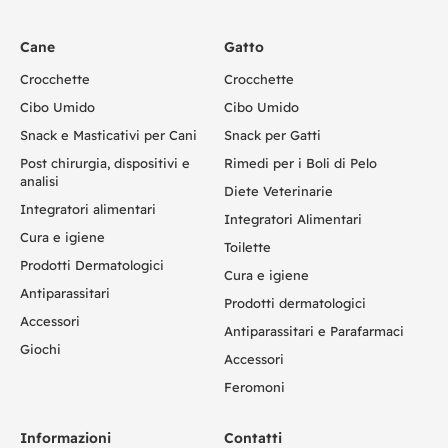
Cane
Gatto
Crocchette
Crocchette
Cibo Umido
Cibo Umido
Snack e Masticativi per Cani
Snack per Gatti
Post chirurgia, dispositivi e
Rimedi per i Boli di Pelo
analisi
Diete Veterinarie
Integratori alimentari
Integratori Alimentari
Cura e igiene
Toilette
Prodotti Dermatologici
Cura e igiene
Antiparassitari
Prodotti dermatologici
Accessori
Antiparassitari e Parafarmaci
Giochi
Accessori
Feromoni
Informazioni
Contatti