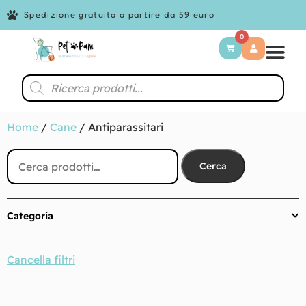
Spedizione gratuita a partire da 59 euro
0
Home
/
Cane
/ Antiparassitari
Cerca
Categoria
Cancella filtri