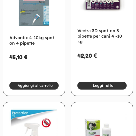
Vectra 3D spot-on 3
pipette per cani 4 -10
Advantix 4-10kg spot
kg
on 4 pipette
42,20
€
45,10
€
Aggiungi al carrello
Leggi tutto