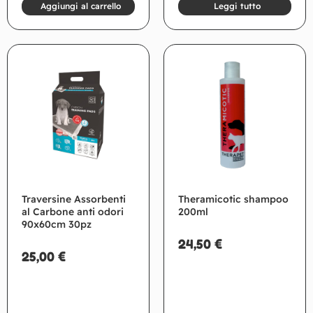
Aggiungi al carrello
Leggi tutto
Traversine Assorbenti
Theramicotic shampoo
al Carbone anti odori
200ml
90x60cm 30pz
24,50
€
25,00
€