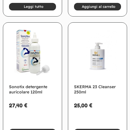
Leggi tutto
Aggiungi al carrello
Sonotix detergente
SKERMA 23 Cleanser
auricolare 120ml
250ml
27,40
€
25,00
€