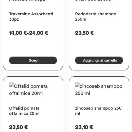
Traversine Assorbenti
Redoderm shampoo
30pz
250ml
14,00
€
-
24,00
€
23,50
€
Scegli
Aggiungi al carrello
Oftalid pomata
zincoseb shampoo 250
oftalmica 20ml
ml
23,50
€
23,10
€