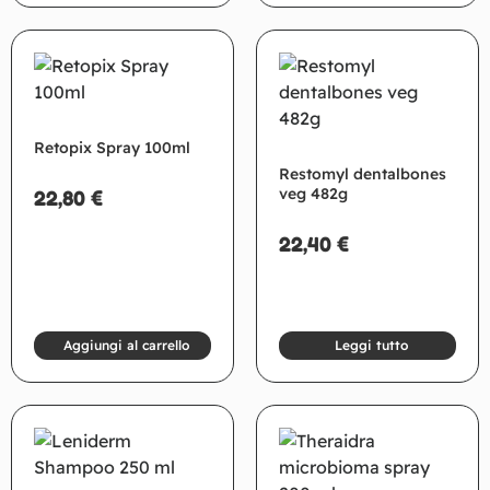
Retopix Spray 100ml
Restomyl dentalbones
veg 482g
22,80
€
22,40
€
Aggiungi al carrello
Leggi tutto