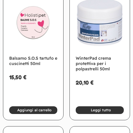
Balsamo S.O.S tartufo e
WinterPad crema
cuscinetti 50ml
protettiva per i
polpastrelli 50ml
15,50
€
20,10
€
Aggiungi al carrello
Leggi tutto