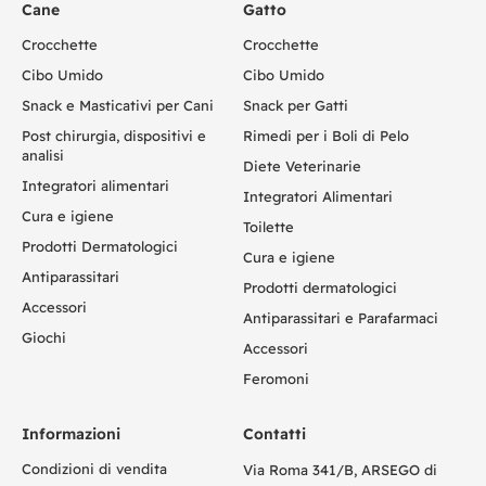
Cane
Gatto
Crocchette
Crocchette
Cibo Umido
Cibo Umido
Snack e Masticativi per Cani
Snack per Gatti
Post chirurgia, dispositivi e
Rimedi per i Boli di Pelo
analisi
Diete Veterinarie
Integratori alimentari
Integratori Alimentari
Cura e igiene
Toilette
Prodotti Dermatologici
Cura e igiene
Antiparassitari
Prodotti dermatologici
Accessori
Antiparassitari e Parafarmaci
Giochi
Accessori
Feromoni
Informazioni
Contatti
Condizioni di vendita
Via Roma 341/B, ARSEGO di