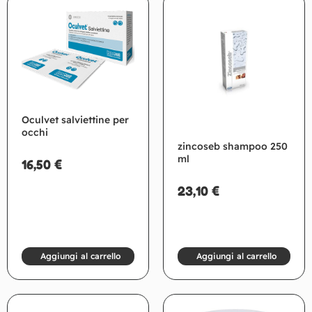
Oculvet salviettine per
occhi
zincoseb shampoo 250
ml
16,50
€
23,10
€
Aggiungi al carrello
Aggiungi al carrello