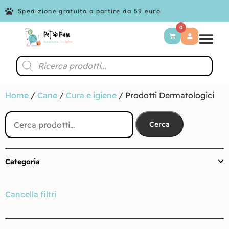
Spedizione gratuita a partire da 59 euro
0
Home
/
Cane
/
Cura e igiene
/ Prodotti Dermatologici
Cerca
Categoria
Cancella filtri