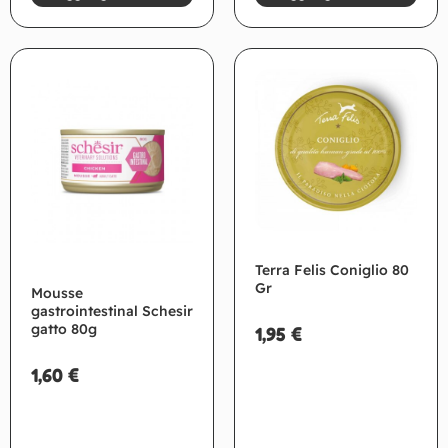
Terra Felis Coniglio 80
Gr
Mousse
gastrointestinal Schesir
gatto 80g
1,95
€
1,60
€