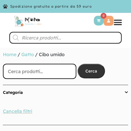
Spedizione gratuita a partire da 59 euro
0
Home
/
Gatto
/ Cibo umido
Cerca
Categoria
Cancella filtri