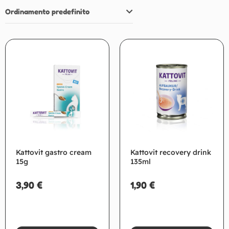
Ordinamento predefinito
Kattovit gastro cream
Kattovit recovery drink
15g
135ml
3,90
€
1,90
€