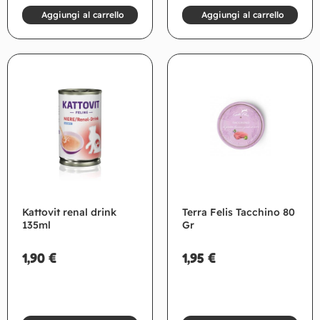
Aggiungi al carrello
Aggiungi al carrello
Kattovit renal drink
Terra Felis Tacchino 80
135ml
Gr
1,90
€
1,95
€