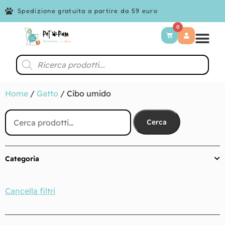
Spedizione gratuita a partire da 59 euro
0
Home
/
Gatto
/ Cibo umido
Cerca
Categoria
Cancella filtri