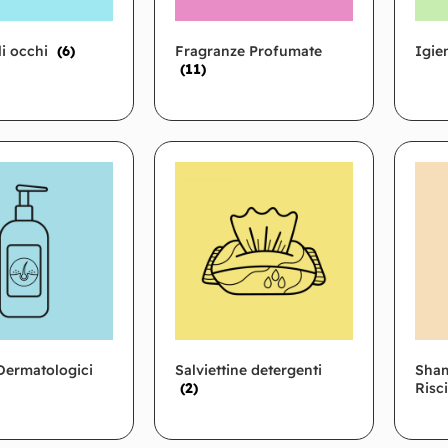
li occhi
(6)
Fragranze Profumate
Igie
(11)
Dermatologici
Salviettine detergenti
Sham
(2)
Risc