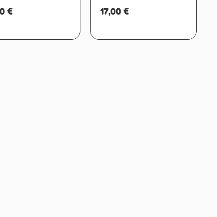
00
€
17,00
€
Aggiungi al carrello
Aggiungi al carrello