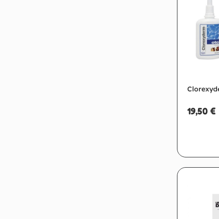
Clorexyd
19,50
€
Ag