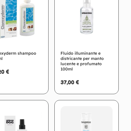
rexyderm shampoo
Fluido illuminante e
ml
districante per manto
lucente e profumato
100ml
20
€
37,00
€
Aggiungi al carrello
Aggiungi al carrello