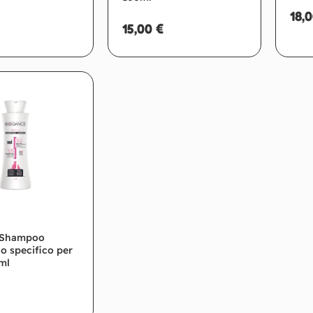
18,
15,00
€
giungi al carrello
Aggiungi al carrello
 Shampoo
o specifico per
ml