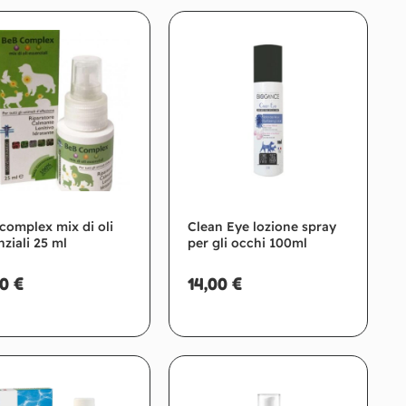
complex mix di oli
Clean Eye lozione spray
nziali 25 ml
per gli occhi 100ml
90
€
14,00
€
Aggiungi al carrello
Aggiungi al carrello