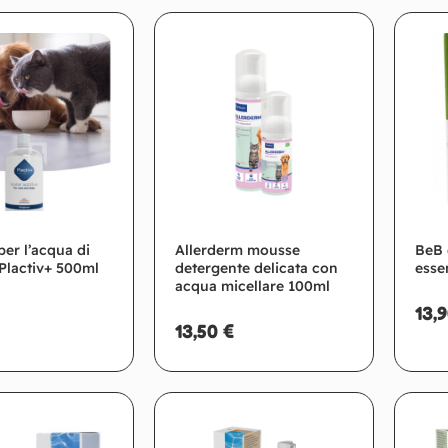
per l’acqua di
Allerderm mousse
BeB 
Plactiv+ 500ml
detergente delicata con
esse
acqua micellare 100ml
13,
13,50
€
giungi al carrello
Aggiungi al carrello