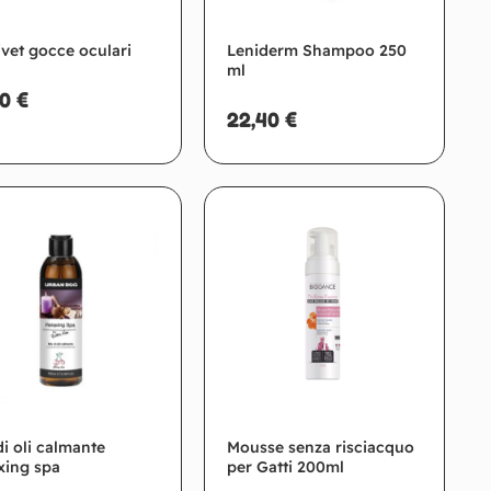
ivet gocce oculari
Leniderm Shampoo 250
ml
20
€
22,40
€
Aggiungi al carrello
Aggiungi al carrello
di oli calmante
Mousse senza risciacquo
xing spa
per Gatti 200ml