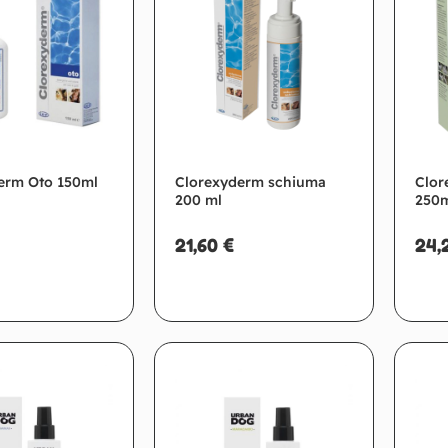
erm Oto 150ml
Clorexyderm schiuma
Clo
200 ml
250
21,60
€
24,
giungi al carrello
Aggiungi al carrello