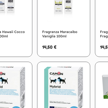
a Hawaii Cocco
Fragranza Maracaibo
Frag
100ml
Vaniglia 100ml
Frag
14,50
€
14,
giungi al carrello
Aggiungi al carrello