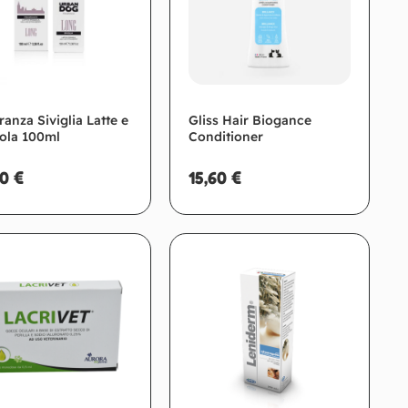
ranza Siviglia Latte e
Gliss Hair Biogance
ola 100ml
Conditioner
50
€
15,60
€
Aggiungi al carrello
Aggiungi al carrello