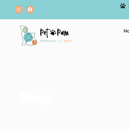
H
Shop