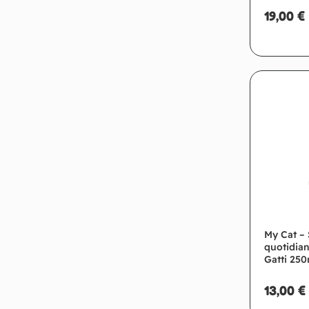
19,00
€
Ag
My Cat –
quotidian
Gatti 250
13,00
€