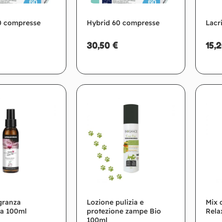
0 compresse
Hybrid 60 compresse
Lacr
30,50
€
15,
giungi al carrello
Leggi tutto
granza
Lozione pulizia e
Mix 
a 100ml
protezione zampe Bio
Rela
100ml