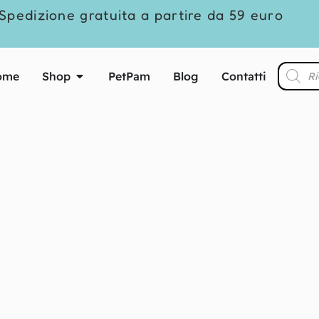
Spedizione gratuita a partire da 59 euro
ome
Shop
PetPam
Blog
Contatti