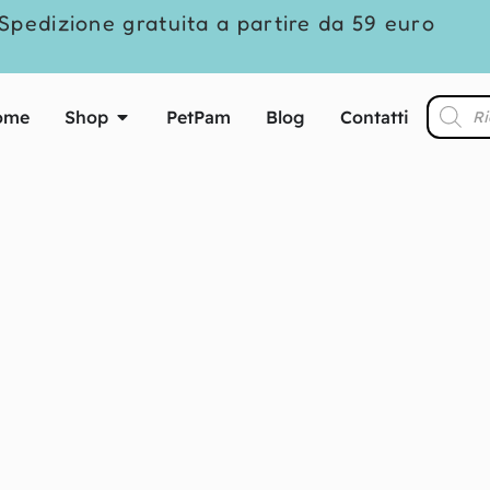
Spedizione gratuita a partire da 59 euro
ome
Shop
PetPam
Blog
Contatti