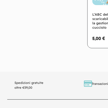
L’ABC del
scaricabi
la gestio
cucciolo
5,00
€
Ag
Spedizioni gratuite
Transazioni
oltre €59,00