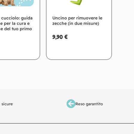
 cucciolo: guida
Uncino per rimuovere le
le per la cura e
zecche (in due misure)
ne del tuo primo
9,90
€
giungi al carrello
Aggiungi al carrello
 sicure
Reso garantito