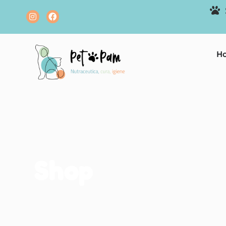
H
Shop