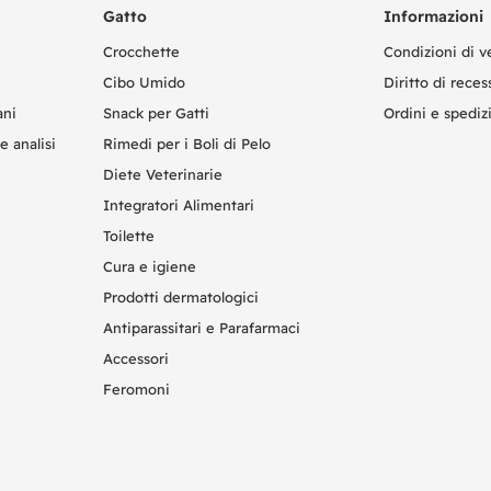
Gatto
Informazioni
Crocchette
Condizioni di v
Cibo Umido
Diritto di reces
ani
Snack per Gatti
Ordini e spediz
e analisi
Rimedi per i Boli di Pelo
Diete Veterinarie
Integratori Alimentari
Toilette
Cura e igiene
Prodotti dermatologici
Antiparassitari e Parafarmaci
Accessori
Feromoni