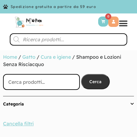
Spedizione gratuita a partire da 59 euro
0
Home
/
Gatto
/
Cura e igiene
/ Shampoo e Lozioni
Senza Risciacquo
Cerca
Categoria
Cancella filtri