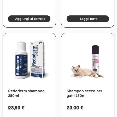
Aggiungi al carrello
Leggi tutto
Redoderm shampoo
Shampoo secco per
250ml
gatti 150ml
23,50
€
23,00
€