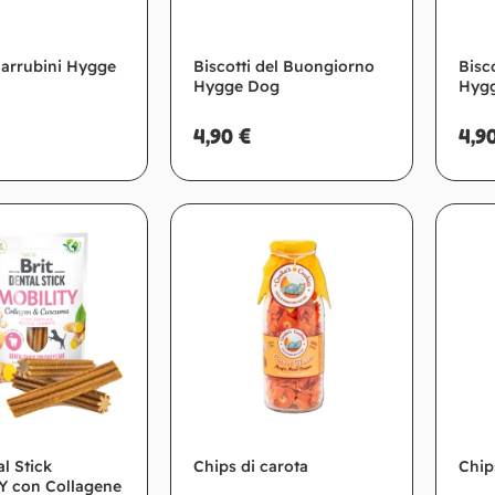
Carrubini Hygge
Biscotti del Buongiorno
Bisc
Hygge Dog
Hyg
4,90
€
4,9
giungi al carrello
Aggiungi al carrello
al Stick
Chips di carota
Chip
 con Collagene