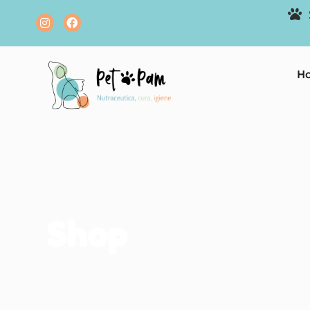
H
Shop