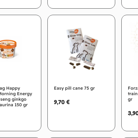
giungi al carrello
Aggiungi al carrello
ag Happy
Easy pill cane 75 gr
Forz
Morning Energy
trai
nseng ginkgo
gr
9,70
€
taurina 150 gr
3,9