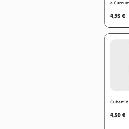
e Curcu
4,95
€
Ag
Cubetti 
4,50
€