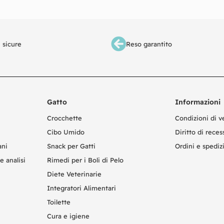
 sicure
Reso garantito
Gatto
Informazioni
Crocchette
Condizioni di v
Cibo Umido
Diritto di reces
ani
Snack per Gatti
Ordini e spediz
e analisi
Rimedi per i Boli di Pelo
Diete Veterinarie
Integratori Alimentari
Toilette
Cura e igiene