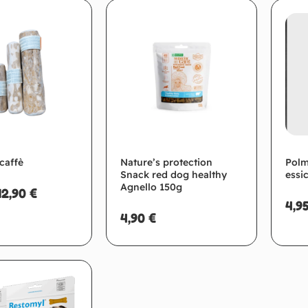
giungi al carrello
Aggiungi al carrello
caffè
Nature’s protection
Polm
Snack red dog healthy
essi
Agnello 150g
12,90
€
4,9
4,90
€
Scegli
Aggiungi al carrello