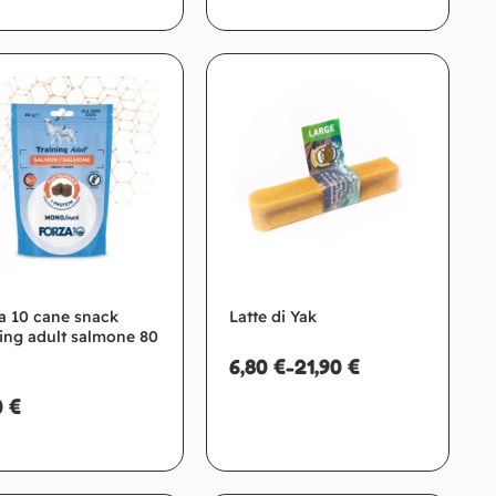
Aggiungi al carrello
Aggiungi al carrello
a 10 cane snack
Latte di Yak
ning adult salmone 80
6,80
€
-
21,90
€
0
€