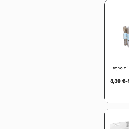
Ag
Legno di 
8,30
€
-