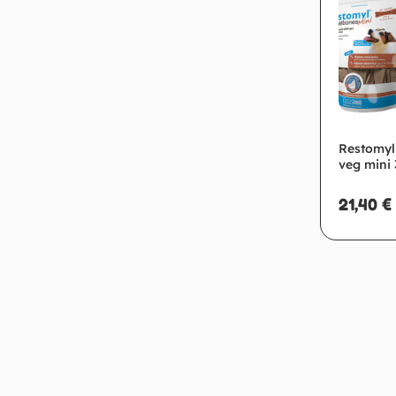
Restomyl
veg mini
21,40
€