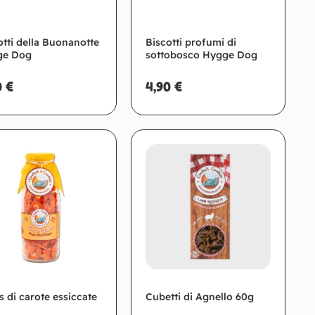
otti della Buonanotte
Biscotti profumi di
ge Dog
sottobosco Hygge Dog
0
€
4,90
€
Aggiungi al carrello
Aggiungi al carrello
s di carote essiccate
Cubetti di Agnello 60g