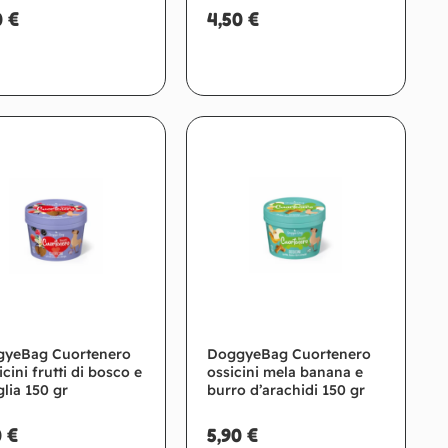
0
€
4,50
€
Aggiungi al carrello
Aggiungi al carrello
yeBag Cuortenero
DoggyeBag Cuortenero
cini frutti di bosco e
ossicini mela banana e
glia 150 gr
burro d’arachidi 150 gr
0
€
5,90
€