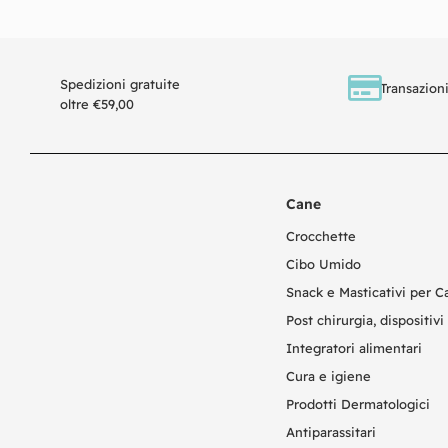
Spedizioni gratuite
Transazioni
oltre €59,00
Cane
Crocchette
Cibo Umido
Snack e Masticativi per C
Post chirurgia, dispositivi 
Integratori alimentari
Cura e igiene
Prodotti Dermatologici
Antiparassitari