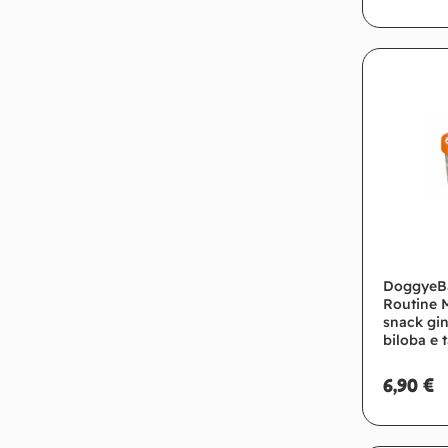
Ag
DoggyeB
Routine 
snack gi
biloba e 
6,90
€