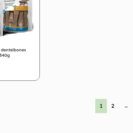
 dentalbones
 340g
Leggi tutto
1
2
→