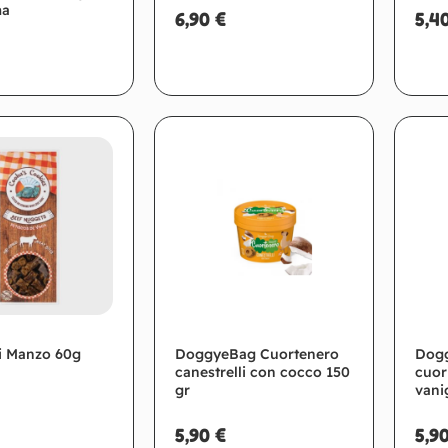
ma
6,90
€
5,4
giungi al carrello
Aggiungi al carrello
di Manzo 60g
DoggyeBag Cuortenero
Dogg
canestrelli con cocco 150
cuori
gr
vani
5,90
€
5,9