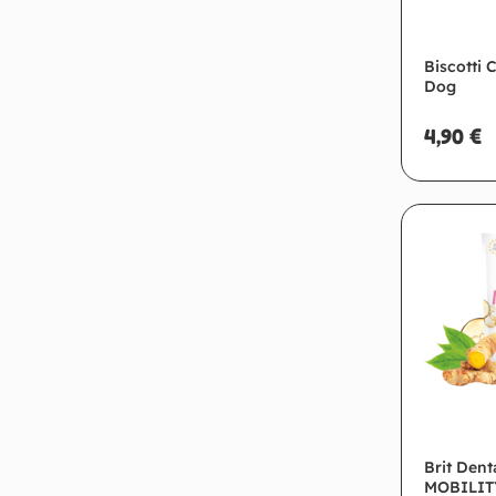
Biscotti 
Dog
4,90
€
Ag
Brit Dent
MOBILITY