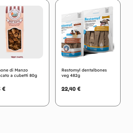
Aggiungi al carrello
Scegli
one di Manzo
Restomyl dentalbones
ccato a cubetti 80g
veg 482g
5
€
22,40
€
Aggiungi al carrello
Leggi tutto