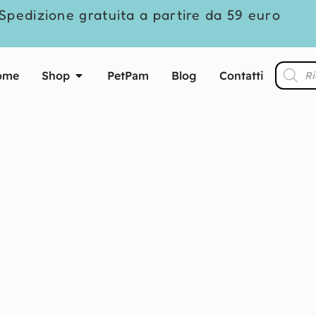
Spedizione gratuita a partire da 59 euro
ome
Shop
PetPam
Blog
Contatti