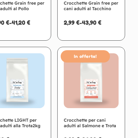
chette Grain free per
Crocchette Grain free per
adulti al Pollo
cani adulti al Tacchino
90
€
-
41,20
€
2,99
€
-
43,90
€
In offerta!
Scegli
Scegli
chette LIGHT per
Crocchette per cani
adulti alla Trota2kg
adulti al Salmone e Trota