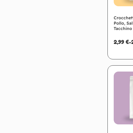
Crocchett
Pollo, Sa
Tacchino 
2,99
€
-