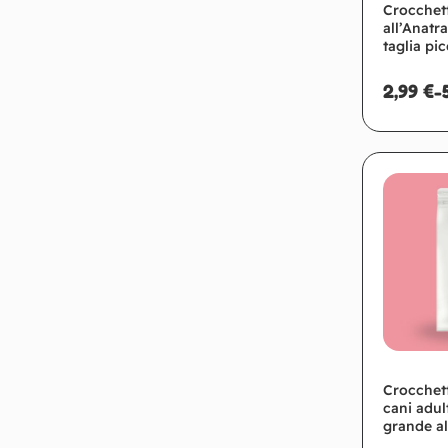
Crocchett
all’Anatra
taglia pi
2,99
€
-
Crocchett
cani adult
grande a