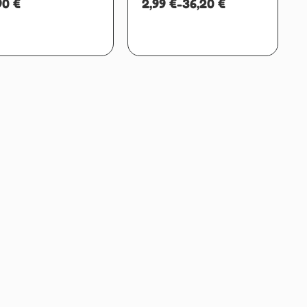
90
€
2,99
€
-
36,20
€
Aggiungi al carrello
Scegli