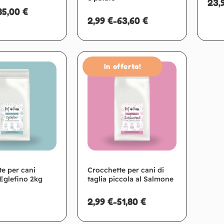
23,
85,00
€
2,99
€
-
63,60
€
In offerta!
Scegli
Scegli
e per cani
Crocchette per cani di
l’Eglefino 2kg
taglia piccola al Salmone
2,99
€
-
51,80
€