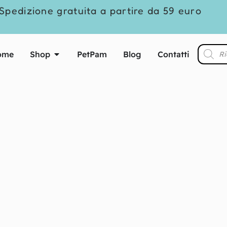
Spedizione gratuita a partire da 59 euro
ome
Shop
PetPam
Blog
Contatti