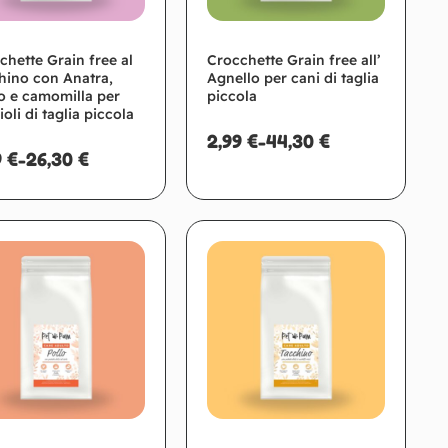
chette Grain free al
Crocchette Grain free all’
hino con Anatra,
Agnello per cani di taglia
o e camomilla per
piccola
oli di taglia piccola
2,99
€
-
44,30
€
9
€
-
26,30
€
Scegli
Scegli