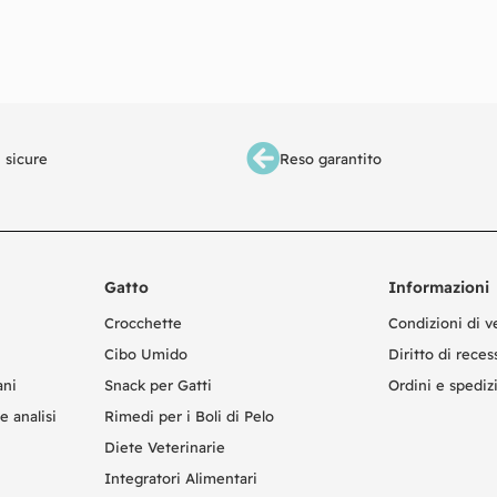
giungi al carrello
Scegli
 sicure
Reso garantito
Gatto
Informazioni
Crocchette
Condizioni di v
Cibo Umido
Diritto di reces
ani
Snack per Gatti
Ordini e spediz
e analisi
Rimedi per i Boli di Pelo
Diete Veterinarie
Integratori Alimentari