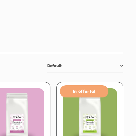
Default
In offerta!