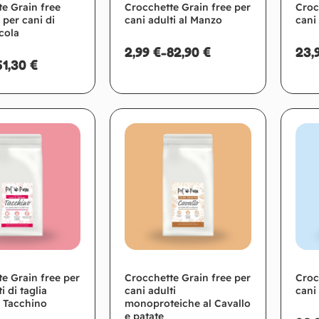
e Grain free
Crocchette Grain free per
Croc
 per cani di
cani adulti al Manzo
cani 
ccola
2,99
€
-
82,90
€
23,
51,30
€
Scegli
Scegli
e Grain free per
Crocchette Grain free per
Croc
i di taglia
cani adulti
cani 
l Tacchino
monoproteiche al Cavallo
e patate