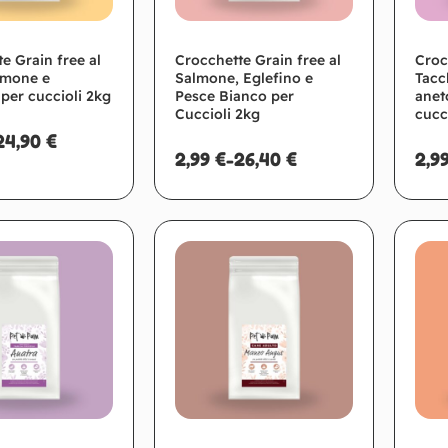
e Grain free al
Crocchette Grain free al
Croc
lmone e
Salmone, Eglefino e
Tacc
per cuccioli 2kg
Pesce Bianco per
anet
Cuccioli 2kg
cucci
24,90
€
2,99
€
-
26,40
€
2,9
Scegli
Scegli