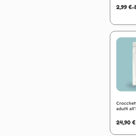
2,99
€
-
Crocchett
adulti al
24,90
€