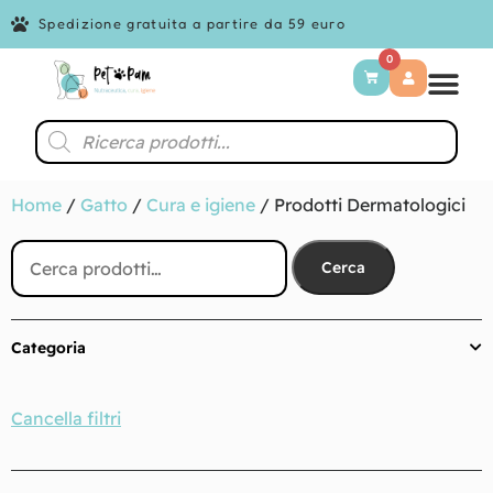
Spedizione gratuita a partire da 59 euro
0
Home
/
Gatto
/
Cura e igiene
/ Prodotti Dermatologici
Cerca
Categoria
Cancella filtri