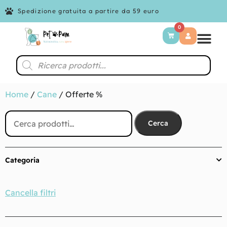
Spedizione gratuita a partire da 59 euro
0
Home
/
Cane
/ Offerte %
Cerca
Categoria
Cancella filtri