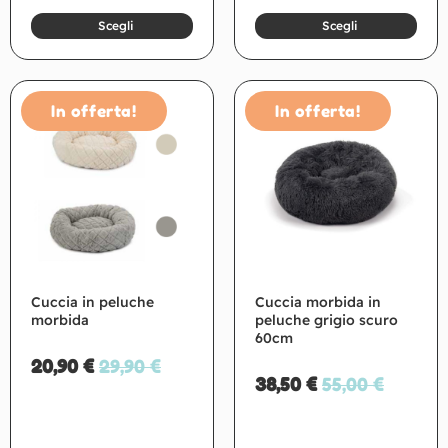
Scegli
Scegli
In offerta!
In offerta!
Cuccia in peluche
Cuccia morbida in
morbida
peluche grigio scuro
60cm
20,90
€
29,90
€
38,50
€
55,00
€