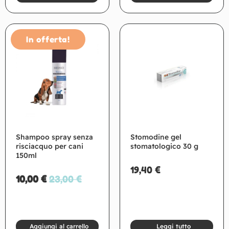
In offerta!
Shampoo spray senza
Stomodine gel
risciacquo per cani
stomatologico 30 g
150ml
19,40
€
10,00
€
23,00
€
Aggiungi al carrello
Leggi tutto