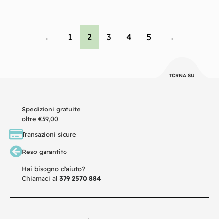
←
1
2
3
4
5
→
TORNA SU
Spedizioni gratuite
oltre €59,00
Transazioni sicure
Reso garantito
Hai bisogno d'aiuto?
Chiamaci al
379 2570 884