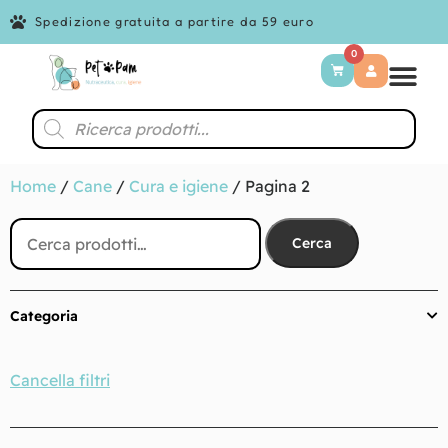
Spedizione gratuita a partire da 59 euro
0
Home
/
Cane
/
Cura e igiene
/ Pagina 2
Cerca
Categoria
Cancella filtri