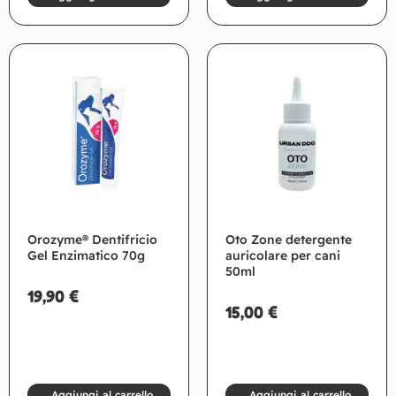
Orozyme® Dentifricio
Oto Zone detergente
Gel Enzimatico 70g
auricolare per cani
50ml
19,90
€
15,00
€
Aggiungi al carrello
Aggiungi al carrello