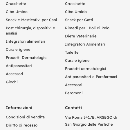
Crocchette
Crocchette
Cibo Umido
Cibo Umido
Snack e Masticativi per Cani
Snack per Gatti
Post chirurgia, dispositivi e
Rimedi per i Boli di Pelo
analisi
Diete Veterinarie
Integratori alimentari
Integratori Alimentari
Cura e igiene
Toilette
Prodotti Dermatologici
Cura e igiene
Antiparassitari
Prodotti dermatologici
Accessori
Antiparassitari e Parafarmaci
Giochi
Accessori
Feromoni
Informazioni
Contatti
Condizioni di vendita
Via Roma 341/B, ARSEGO di
San Giorgio delle Pertiche
Diritto di recesso