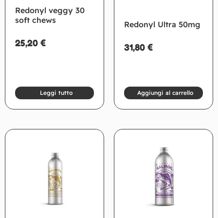
Redonyl veggy 30
soft chews
Redonyl Ultra 50mg
25,20
€
31,80
€
Leggi tutto
Aggiungi al carrello