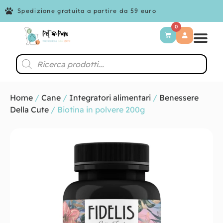
Spedizione gratuita a partire da 59 euro
0
Home
/
Cane
/
Integratori alimentari
/
Benessere
Della Cute
/ Biotina in polvere 200g