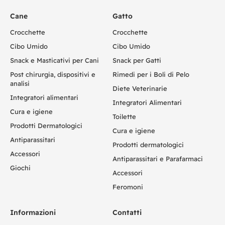
Cane
Gatto
Crocchette
Crocchette
Cibo Umido
Cibo Umido
Snack e Masticativi per Cani
Snack per Gatti
Post chirurgia, dispositivi e
Rimedi per i Boli di Pelo
analisi
Diete Veterinarie
Integratori alimentari
Integratori Alimentari
Cura e igiene
Toilette
Prodotti Dermatologici
Cura e igiene
Antiparassitari
Prodotti dermatologici
Accessori
Antiparassitari e Parafarmaci
Giochi
Accessori
Feromoni
Informazioni
Contatti