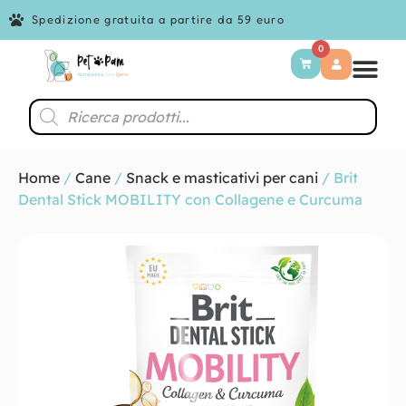
Spedizione gratuita a partire da 59 euro
0
Home
/
Cane
/
Snack e masticativi per cani
/ Brit
Dental Stick MOBILITY con Collagene e Curcuma