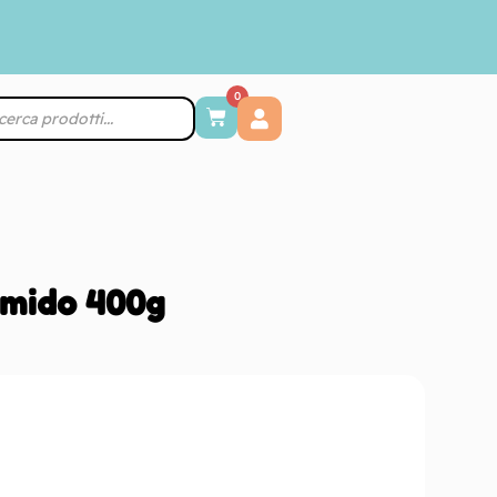
0
umido 400g