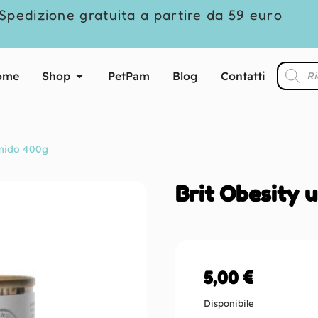
Spedizione gratuita a partire da 59 euro
ome
Shop
PetPam
Blog
Contatti
umido 400g
Brit Obesity 
5,00
€
Disponibile