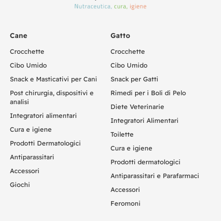
Cane
Gatto
Crocchette
Crocchette
Cibo Umido
Cibo Umido
Snack e Masticativi per Cani
Snack per Gatti
Post chirurgia, dispositivi e
Rimedi per i Boli di Pelo
analisi
Diete Veterinarie
Integratori alimentari
Integratori Alimentari
Cura e igiene
Toilette
Prodotti Dermatologici
Cura e igiene
Antiparassitari
Prodotti dermatologici
Accessori
Antiparassitari e Parafarmaci
Giochi
Accessori
Feromoni