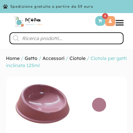
Spedizione gratuita a partire da 59 euro
0
Home
/
Gatto
/
Accessori
/
Ciotole
/ Ciotola per gatti
inclinata 125ml