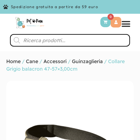
Spedizione gratuita a partire da 59 euro
0
Home
/
Cane
/
Accessori
/
Guinzaglieria
/ Collare
Grigio balacron 47-57×3,00cm