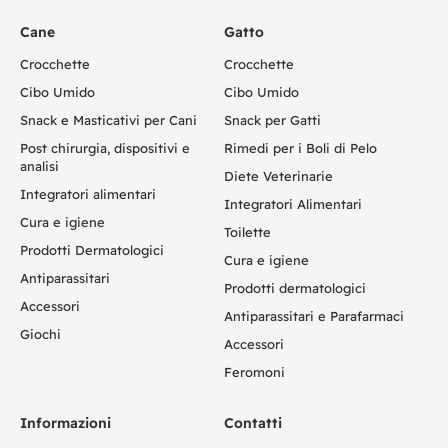
Cane
Gatto
Crocchette
Crocchette
Cibo Umido
Cibo Umido
Snack e Masticativi per Cani
Snack per Gatti
Post chirurgia, dispositivi e
Rimedi per i Boli di Pelo
analisi
Diete Veterinarie
Integratori alimentari
Integratori Alimentari
Cura e igiene
Toilette
Prodotti Dermatologici
Cura e igiene
Antiparassitari
Prodotti dermatologici
Accessori
Antiparassitari e Parafarmaci
Giochi
Accessori
Feromoni
Informazioni
Contatti