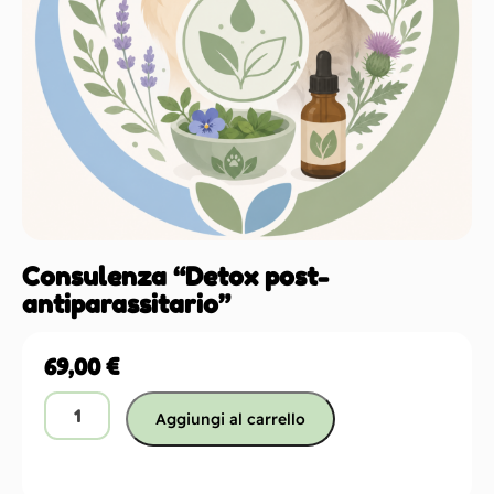
Consulenza “Detox post-
antiparassitario”
69,00
€
Aggiungi al carrello