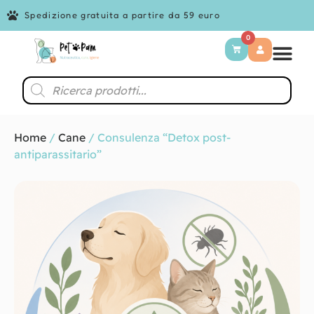
Spedizione gratuita a partire da 59 euro
0
Home
/
Cane
/ Consulenza “Detox post-
antiparassitario”