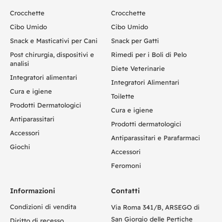
Crocchette
Crocchette
Cibo Umido
Cibo Umido
Snack e Masticativi per Cani
Snack per Gatti
Post chirurgia, dispositivi e
Rimedi per i Boli di Pelo
analisi
Diete Veterinarie
Integratori alimentari
Integratori Alimentari
Cura e igiene
Toilette
Prodotti Dermatologici
Cura e igiene
Antiparassitari
Prodotti dermatologici
Accessori
Antiparassitari e Parafarmaci
Giochi
Accessori
Feromoni
Informazioni
Contatti
Condizioni di vendita
Via Roma 341/B, ARSEGO di
San Giorgio delle Pertiche
Diritto di recesso