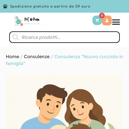
Spedizione gratuita a partire da 59 euro
0
Home
/
Consulenze
/ Consulenza “Nuovo cucciolo in
famiglia”