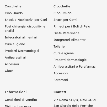
Crocchette
Crocchette
Cibo Umido
Cibo Umido
Snack e Masticativi per Cani
Snack per Gatti
Post chirurgia, dispositivi e
Rimedi per i Boli di Pelo
analisi
Diete Veterinarie
Integratori alimentari
Integratori Alimentari
Cura e igiene
Toilette
Prodotti Dermatologici
Cura e igiene
Antiparassitari
Prodotti dermatologici
Accessori
Antiparassitari e Parafarmaci
Giochi
Accessori
Feromoni
Informazioni
Contatti
Condizioni di vendita
Via Roma 341/B, ARSEGO di
San Giorgio delle Pertiche
Diritto di recesso