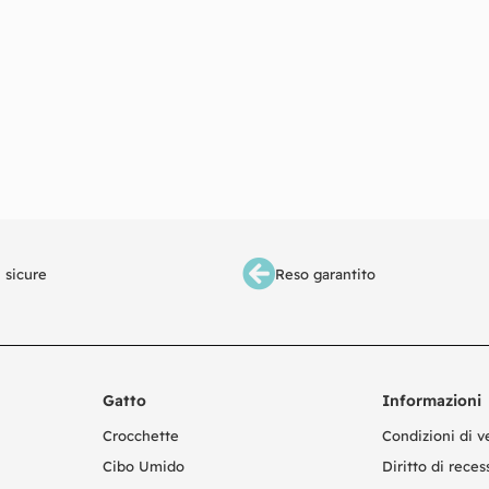
 sicure
Reso garantito
Gatto
Informazioni
Crocchette
Condizioni di v
Cibo Umido
Diritto di reces