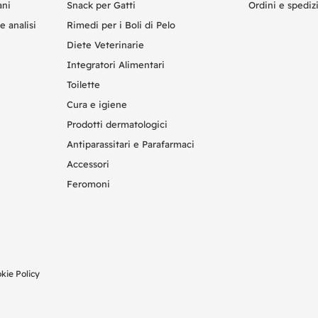
ani
Snack per Gatti
Ordini e spediz
e analisi
Rimedi per i Boli di Pelo
Diete Veterinarie
Integratori Alimentari
Toilette
Cura e igiene
Prodotti dermatologici
Antiparassitari e Parafarmaci
Accessori
Feromoni
kie Policy