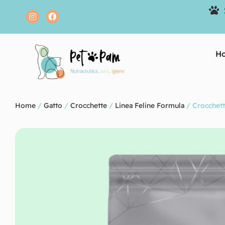
H
Home
/
Gatto
/
Crocchette
/
Linea Feline Formula
/ Crocchette