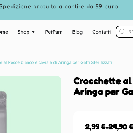
Spedizione gratuita a partire da 59 euro
ome
Shop
PetPam
Blog
Contatti
 al Pesce bianco e caviale di Aringa per Gatti Sterilizzati
Crocchette al
Aringa per Gat
2,99
€
-
24,90