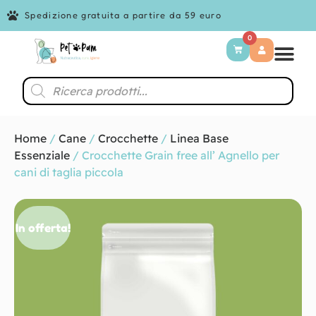
Spedizione gratuita a partire da 59 euro
0
Home
/
Cane
/
Crocchette
/
Linea Base
Essenziale
/ Crocchette Grain free all’ Agnello per
cani di taglia piccola
In offerta!