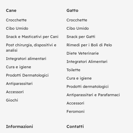
Cane
Gatto
Crocchette
Crocchette
Cibo Umido
Cibo Umido
Snack e Masticativi per Cani
Snack per Gatti
Post chirurgia, dispositivi e
Rimedi per i Boli di Pelo
analisi
Diete Veterinarie
Integratori alimentari
Integratori Alimentari
Cura e igiene
Toilette
Prodotti Dermatologici
Cura e igiene
Antiparassitari
Prodotti dermatologici
Accessori
Antiparassitari e Parafarmaci
Giochi
Accessori
Feromoni
Informazioni
Contatti