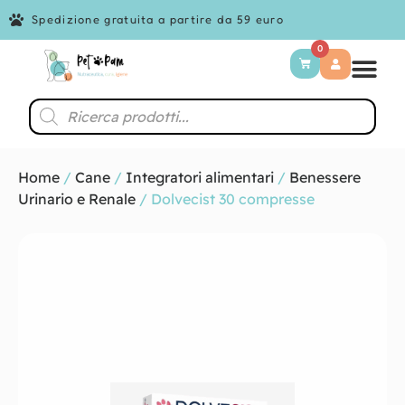
Spedizione gratuita a partire da 59 euro
0
Home
/
Cane
/
Integratori alimentari
/
Benessere
Urinario e Renale
/ Dolvecist 30 compresse