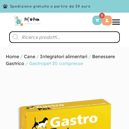
Spedizione gratuita a partire da 59 euro
0
Home
/
Cane
/
Integratori alimentari
/
Benessere
Gastrico
/ Gastropet 20 compresse