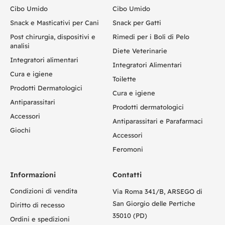
Cibo Umido
Cibo Umido
Snack e Masticativi per Cani
Snack per Gatti
Post chirurgia, dispositivi e
Rimedi per i Boli di Pelo
analisi
Diete Veterinarie
Integratori alimentari
Integratori Alimentari
Cura e igiene
Toilette
Prodotti Dermatologici
Cura e igiene
Antiparassitari
Prodotti dermatologici
Accessori
Antiparassitari e Parafarmaci
Giochi
Accessori
Feromoni
Informazioni
Contatti
Condizioni di vendita
Via Roma 341/B, ARSEGO di
San Giorgio delle Pertiche
Diritto di recesso
35010 (PD)
Ordini e spedizioni