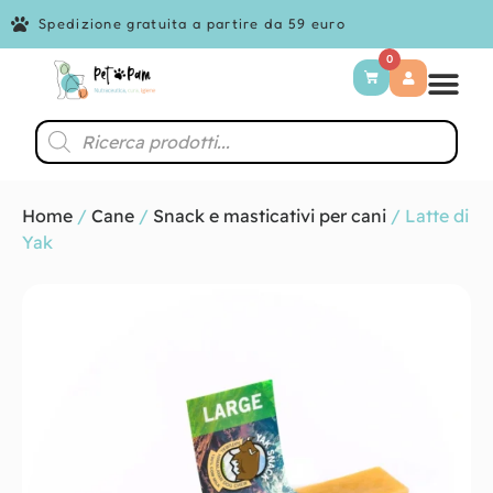
Spedizione gratuita a partire da 59 euro
0
Home
/
Cane
/
Snack e masticativi per cani
/ Latte di
Yak