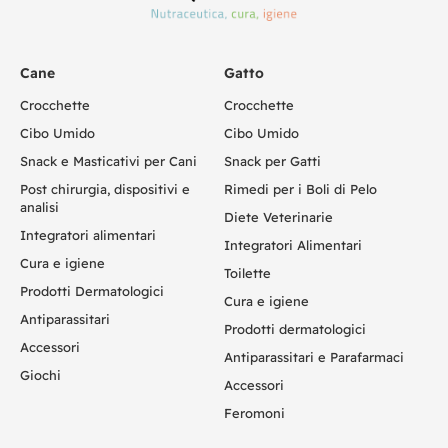
Cane
Gatto
Crocchette
Crocchette
Cibo Umido
Cibo Umido
Snack e Masticativi per Cani
Snack per Gatti
Post chirurgia, dispositivi e
Rimedi per i Boli di Pelo
analisi
Diete Veterinarie
Integratori alimentari
Integratori Alimentari
Cura e igiene
Toilette
Prodotti Dermatologici
Cura e igiene
Antiparassitari
Prodotti dermatologici
Accessori
Antiparassitari e Parafarmaci
Giochi
Accessori
Feromoni