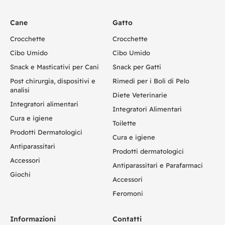
Cane
Gatto
Crocchette
Crocchette
Cibo Umido
Cibo Umido
Snack e Masticativi per Cani
Snack per Gatti
Post chirurgia, dispositivi e
Rimedi per i Boli di Pelo
analisi
Diete Veterinarie
Integratori alimentari
Integratori Alimentari
Cura e igiene
Toilette
Prodotti Dermatologici
Cura e igiene
Antiparassitari
Prodotti dermatologici
Accessori
Antiparassitari e Parafarmaci
Giochi
Accessori
Feromoni
Informazioni
Contatti