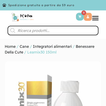
Spedizione gratuita a partire da 59 euro
0
Home
/
Cane
/
Integratori alimentari
/
Benessere
Della Cute
/ Leamix30 150ml