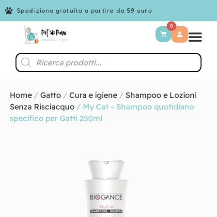
Spedizione gratuita a partire da 59 euro
0
Home
/
Gatto
/
Cura e igiene
/
Shampoo e Lozioni
Senza Risciacquo
/ My Cat – Shampoo quotidiano
specifico per Gatti 250ml