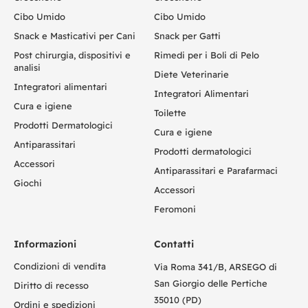
Cibo Umido
Cibo Umido
Snack e Masticativi per Cani
Snack per Gatti
Post chirurgia, dispositivi e
Rimedi per i Boli di Pelo
analisi
Diete Veterinarie
Integratori alimentari
Integratori Alimentari
Cura e igiene
Toilette
Prodotti Dermatologici
Cura e igiene
Antiparassitari
Prodotti dermatologici
Accessori
Antiparassitari e Parafarmaci
Giochi
Accessori
Feromoni
Informazioni
Contatti
Condizioni di vendita
Via Roma 341/B, ARSEGO di
San Giorgio delle Pertiche
Diritto di recesso
35010 (PD)
Ordini e spedizioni