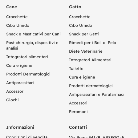
Cane
Gatto
Crocchette
Crocchette
Cibo Umido
Cibo Umido
Snack e Masticativi per Cani
Snack per Gatti
Post chirurgia, dispositivi e
Rimedi per i Boli di Pelo
analisi
Diete Veterinarie
Integratori alimentari
Integratori Alimentari
Cura e igiene
Toilette
Prodotti Dermatologici
Cura e igiene
Antiparassitari
Prodotti dermatologici
Accessori
Antiparassitari e Parafarmaci
Giochi
Accessori
Feromoni
Informazioni
Contatti
Condizioni di vendita
Via Roma 341/B, ARSEGO di