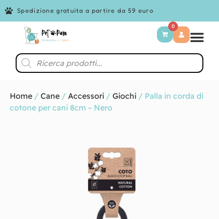
Spedizione gratuita a partire da 59 euro
0
Home
/
Cane
/
Accessori
/
Giochi
/ Palla in corda di
cotone per cani 8cm – Nero