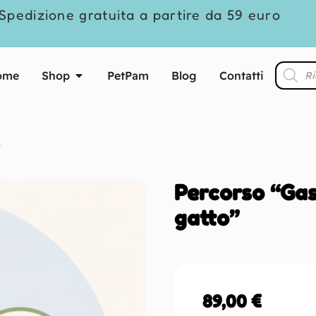
Spedizione gratuita a partire da 59 euro
ome
Shop
PetPam
Blog
Contatti
”
Percorso “Gas
gatto”
89,00
€