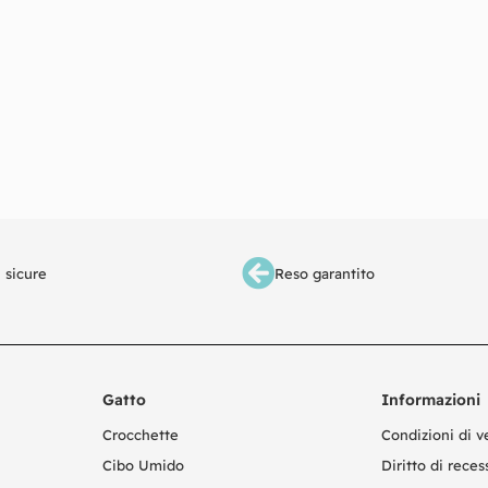
 sicure
Reso garantito
Gatto
Informazioni
Crocchette
Condizioni di v
Cibo Umido
Diritto di reces