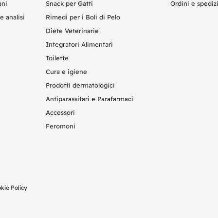
ani
Snack per Gatti
Ordini e spediz
e analisi
Rimedi per i Boli di Pelo
Diete Veterinarie
Integratori Alimentari
Toilette
Cura e igiene
Prodotti dermatologici
Antiparassitari e Parafarmaci
Accessori
Feromoni
kie Policy