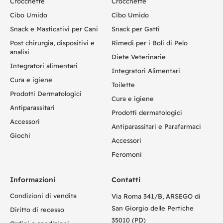
Crocchette
Crocchette
Cibo Umido
Cibo Umido
Snack e Masticativi per Cani
Snack per Gatti
Post chirurgia, dispositivi e
Rimedi per i Boli di Pelo
analisi
Diete Veterinarie
Integratori alimentari
Integratori Alimentari
Cura e igiene
Toilette
Prodotti Dermatologici
Cura e igiene
Antiparassitari
Prodotti dermatologici
Accessori
Antiparassitari e Parafarmaci
Giochi
Accessori
Feromoni
Informazioni
Contatti
Condizioni di vendita
Via Roma 341/B, ARSEGO di
San Giorgio delle Pertiche
Diritto di recesso
35010 (PD)