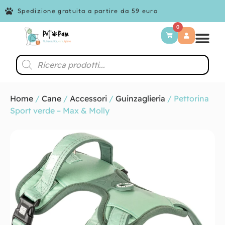
Spedizione gratuita a partire da 59 euro
0
Home
/
Cane
/
Accessori
/
Guinzaglieria
/ Pettorina
Sport verde – Max & Molly