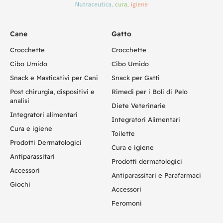
Cane
Gatto
Crocchette
Crocchette
Cibo Umido
Cibo Umido
Snack e Masticativi per Cani
Snack per Gatti
Post chirurgia, dispositivi e
Rimedi per i Boli di Pelo
analisi
Diete Veterinarie
Integratori alimentari
Integratori Alimentari
Cura e igiene
Toilette
Prodotti Dermatologici
Cura e igiene
Antiparassitari
Prodotti dermatologici
Accessori
Antiparassitari e Parafarmaci
Giochi
Accessori
Feromoni