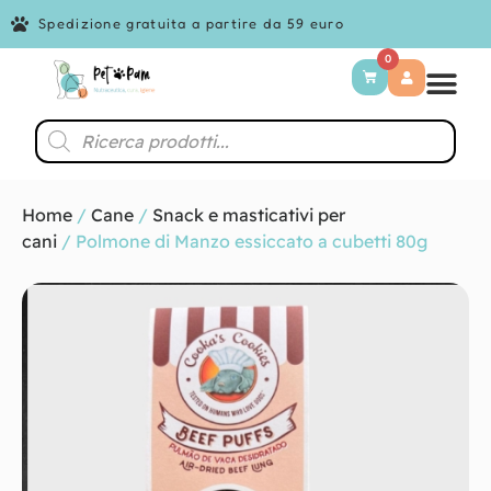
Spedizione gratuita a partire da 59 euro
0
Home
/
Cane
/
Snack e masticativi per
cani
/ Polmone di Manzo essiccato a cubetti 80g