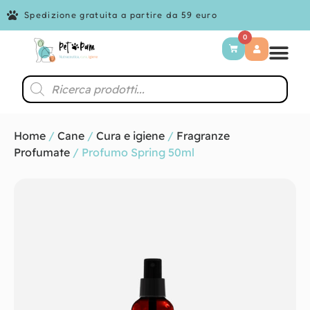
Spedizione gratuita a partire da 59 euro
0
Home
/
Cane
/
Cura e igiene
/
Fragranze
Profumate
/ Profumo Spring 50ml