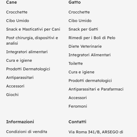
Cane
Gatto
Crocchette
Crocchette
Cibo Umido
Cibo Umido
Snack e Masticativi per Cani
Snack per Gatti
Post chirurgia, dispositivi e
Rimedi per i Boli di Pelo
analisi
Diete Veterinarie
Integratori alimentari
Integratori Alimentari
Cura e igiene
Toilette
Prodotti Dermatologici
Cura e igiene
Antiparassitari
Prodotti dermatologici
Accessori
Antiparassitari e Parafarmaci
Giochi
Accessori
Feromoni
Informazioni
Contatti
Condizioni di vendita
Via Roma 341/B, ARSEGO di