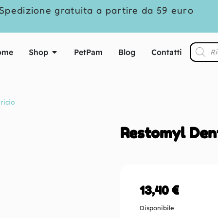
Spedizione gratuita a partire da 59 euro
ome
Shop
PetPam
Blog
Contatti
ricio
Restomyl Dent
13,40
€
Disponibile