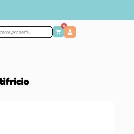
0
ifricio