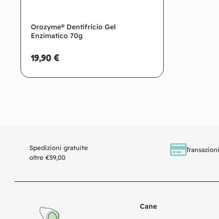
Orozyme® Dentifricio Gel
Enzimatico 70g
19,90
€
Aggiungi al carrello
Spedizioni gratuite
Transazioni
oltre €59,00
Cane