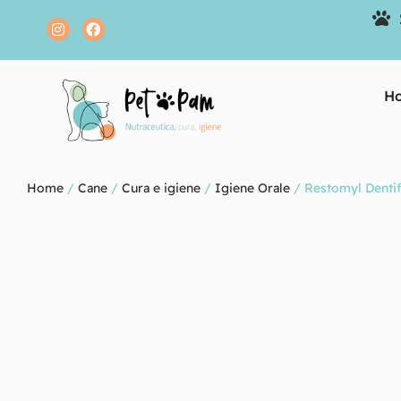
H
Home
/
Cane
/
Cura e igiene
/
Igiene Orale
/ Restomyl Dentif