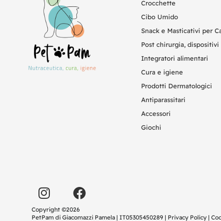
Crocchette
Cibo Umido
Snack e Masticativi per C
Post chirurgia, dispositivi 
Integratori alimentari
Cura e igiene
Prodotti Dermatologici
Antiparassitari
Accessori
Giochi
Copyright ©2026
PetPam di Giacomazzi Pamela | IT05305450289 |
Privacy Policy
|
Coo