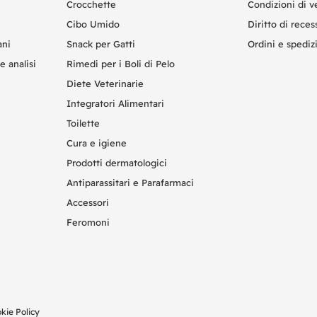
Crocchette
Condizioni di v
Cibo Umido
Diritto di reces
ani
Snack per Gatti
Ordini e spediz
e analisi
Rimedi per i Boli di Pelo
Diete Veterinarie
Integratori Alimentari
Toilette
Cura e igiene
Prodotti dermatologici
Antiparassitari e Parafarmaci
Accessori
Feromoni
kie Policy