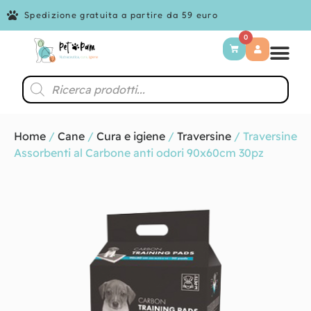
Spedizione gratuita a partire da 59 euro
0
Home
/
Cane
/
Cura e igiene
/
Traversine
/ Traversine
Assorbenti al Carbone anti odori 90x60cm 30pz