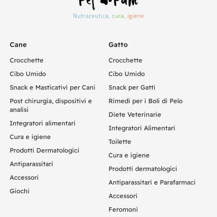
Cane
Gatto
Crocchette
Crocchette
Cibo Umido
Cibo Umido
Snack e Masticativi per Cani
Snack per Gatti
Post chirurgia, dispositivi e
Rimedi per i Boli di Pelo
analisi
Diete Veterinarie
Integratori alimentari
Integratori Alimentari
Cura e igiene
Toilette
Prodotti Dermatologici
Cura e igiene
Antiparassitari
Prodotti dermatologici
Accessori
Antiparassitari e Parafarmaci
Giochi
Accessori
Feromoni