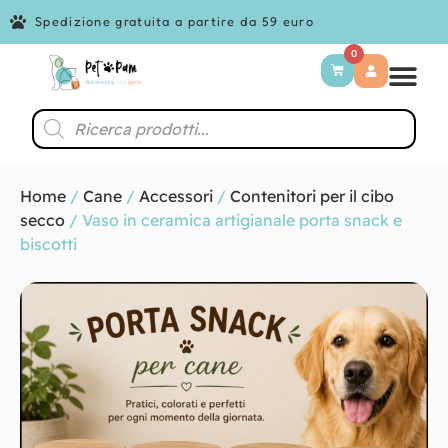
Spedizione gratuita a partire da 59 euro
0
Home
/
Cane
/
Accessori
/
Contenitori per il cibo
secco
/ Vaso in ceramica artigianale porta snack e
biscotti