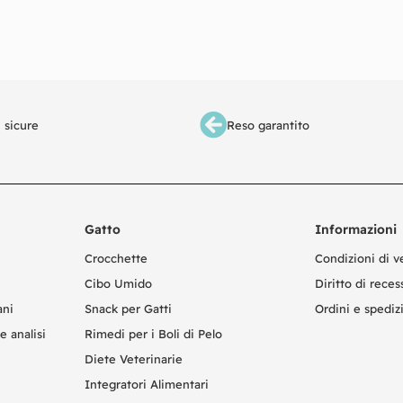
 sicure
Reso garantito
Gatto
Informazioni
Crocchette
Condizioni di v
Cibo Umido
Diritto di reces
ani
Snack per Gatti
Ordini e spediz
e analisi
Rimedi per i Boli di Pelo
Diete Veterinarie
Integratori Alimentari