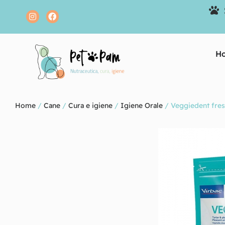
H
Home
/
Cane
/
Cura e igiene
/
Igiene Orale
/ Veggiedent fre