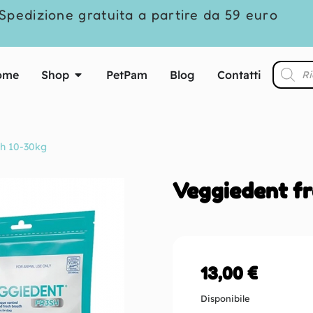
Spedizione gratuita a partire da 59 euro
ome
Shop
PetPam
Blog
Contatti
sh 10-30kg
Veggiedent fr
13,00
€
Disponibile