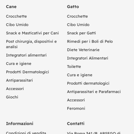
Cane
Gatto
Crocchette
Crocchette
Cibo Umido
Cibo Umido
Snack e Masticativi per Cani
Snack per Gatti
Post chirurgia, dispositivi e
Rimedi per i Boli di Pelo
analisi
Diete Veterinarie
Integratori alimentari
Integratori Alimentari
Cura e igiene
Toilette
Prodotti Dermatologici
Cura e igiene
Antiparassitari
Prodotti dermatologici
Accessori
Antiparassitari e Parafarmaci
Giochi
Accessori
Feromoni
Informazioni
Contatti
Condizioni di vendita
Via Roma 341/B, ARSEGO di