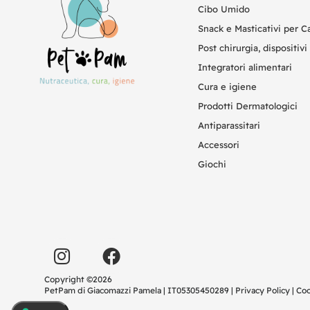
Cibo Umido
Snack e Masticativi per C
Post chirurgia, dispositivi 
Integratori alimentari
Cura e igiene
Prodotti Dermatologici
Antiparassitari
Accessori
Giochi
Copyright ©2026
PetPam di Giacomazzi Pamela | IT05305450289 |
Privacy Policy
|
Coo