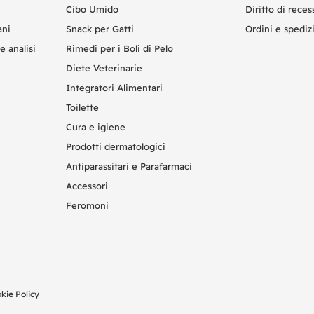
Cibo Umido
Diritto di reces
ani
Snack per Gatti
Ordini e spediz
e analisi
Rimedi per i Boli di Pelo
Diete Veterinarie
Integratori Alimentari
Toilette
Cura e igiene
Prodotti dermatologici
Antiparassitari e Parafarmaci
Accessori
Feromoni
kie Policy