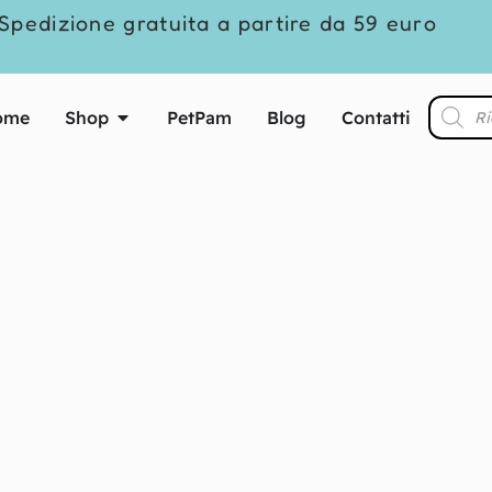
Spedizione gratuita a partire da 59 euro
ome
Shop
PetPam
Blog
Contatti