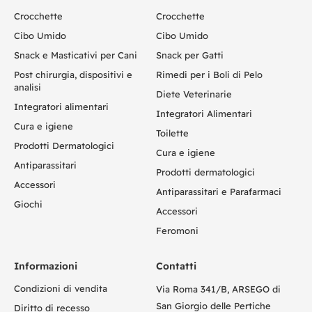
Crocchette
Crocchette
Cibo Umido
Cibo Umido
Snack e Masticativi per Cani
Snack per Gatti
Post chirurgia, dispositivi e
Rimedi per i Boli di Pelo
analisi
Diete Veterinarie
Integratori alimentari
Integratori Alimentari
Cura e igiene
Toilette
Prodotti Dermatologici
Cura e igiene
Antiparassitari
Prodotti dermatologici
Accessori
Antiparassitari e Parafarmaci
Giochi
Accessori
Feromoni
Informazioni
Contatti
Condizioni di vendita
Via Roma 341/B, ARSEGO di
San Giorgio delle Pertiche
Diritto di recesso