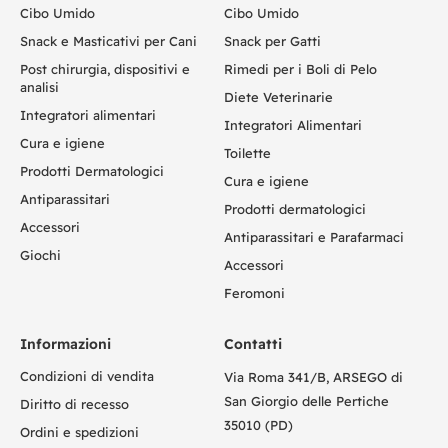
Cibo Umido
Cibo Umido
Snack e Masticativi per Cani
Snack per Gatti
Post chirurgia, dispositivi e
Rimedi per i Boli di Pelo
analisi
Diete Veterinarie
Integratori alimentari
Integratori Alimentari
Cura e igiene
Toilette
Prodotti Dermatologici
Cura e igiene
Antiparassitari
Prodotti dermatologici
Accessori
Antiparassitari e Parafarmaci
Giochi
Accessori
Feromoni
Informazioni
Contatti
Condizioni di vendita
Via Roma 341/B, ARSEGO di
San Giorgio delle Pertiche
Diritto di recesso
35010 (PD)
Ordini e spedizioni