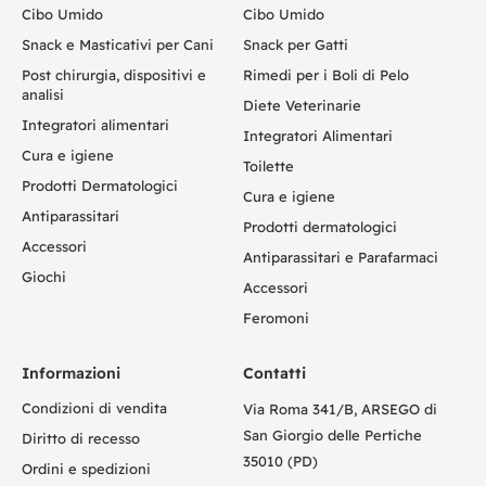
Cibo Umido
Cibo Umido
Snack e Masticativi per Cani
Snack per Gatti
Post chirurgia, dispositivi e
Rimedi per i Boli di Pelo
analisi
Diete Veterinarie
Integratori alimentari
Integratori Alimentari
Cura e igiene
Toilette
Prodotti Dermatologici
Cura e igiene
Antiparassitari
Prodotti dermatologici
Accessori
Antiparassitari e Parafarmaci
Giochi
Accessori
Feromoni
Informazioni
Contatti
Condizioni di vendita
Via Roma 341/B, ARSEGO di
San Giorgio delle Pertiche
Diritto di recesso
35010 (PD)
Ordini e spedizioni