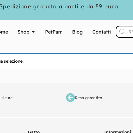
Spedizione gratuita a partire da 59 euro
ome
Shop
PetPam
Blog
Contatti
a selezione.
 sicure
Reso garantito
Gatto
Informazioni