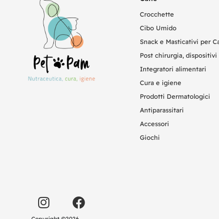
Crocchette
Cibo Umido
Snack e Masticativi per C
Post chirurgia, dispositivi 
Integratori alimentari
Cura e igiene
Prodotti Dermatologici
Antiparassitari
Accessori
Giochi
Copyright ©2026