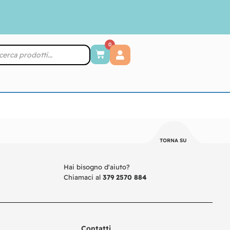
0
TORNA SU
Hai bisogno d'aiuto?
Chiamaci al
379 2570 884
Contatti