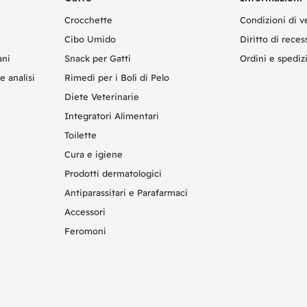
Crocchette
Condizioni di v
Cibo Umido
Diritto di reces
ani
Snack per Gatti
Ordini e spediz
e analisi
Rimedi per i Boli di Pelo
Diete Veterinarie
Integratori Alimentari
Toilette
Cura e igiene
Prodotti dermatologici
Antiparassitari e Parafarmaci
Accessori
Feromoni