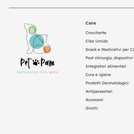
Cane
Crocchette
Cibo Umido
Snack e Masticativi per C
Post chirurgia, dispositivi 
Integratori alimentari
Cura e igiene
Prodotti Dermatologici
Antiparassitari
Accessori
Giochi