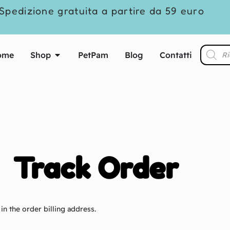
Spedizione gratuita a partire da 59 euro
ome
Shop
PetPam
Blog
Contatti
Track Order
in the order billing address.