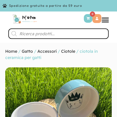
Spedizione gratuita a partire da 59 euro
0
Home
/
Gatto
/
Accessori
/
Ciotole
/ ciotola in
ceramica per gatti