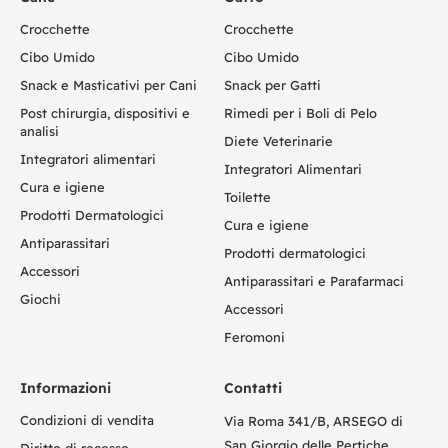
Crocchette
Crocchette
Cibo Umido
Cibo Umido
Snack e Masticativi per Cani
Snack per Gatti
Post chirurgia, dispositivi e
Rimedi per i Boli di Pelo
analisi
Diete Veterinarie
Integratori alimentari
Integratori Alimentari
Cura e igiene
Toilette
Prodotti Dermatologici
Cura e igiene
Antiparassitari
Prodotti dermatologici
Accessori
Antiparassitari e Parafarmaci
Giochi
Accessori
Feromoni
Informazioni
Contatti
Condizioni di vendita
Via Roma 341/B, ARSEGO di
San Giorgio delle Pertiche