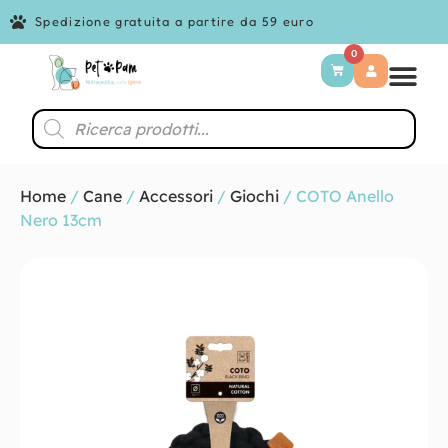
Spedizione gratuita a partire da 59 euro
0
Home
/
Cane
/
Accessori
/
Giochi
/ COTO Anello
Nero 13cm