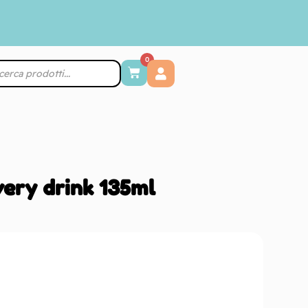
0
very drink 135ml