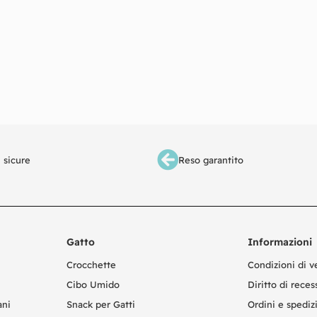
 sicure
Reso garantito
Gatto
Informazioni
Crocchette
Condizioni di v
Cibo Umido
Diritto di reces
ani
Snack per Gatti
Ordini e spediz