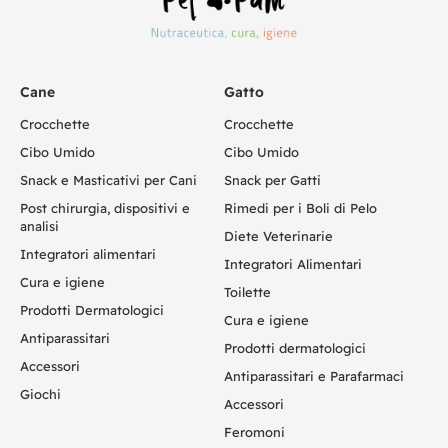
Cane
Gatto
Crocchette
Crocchette
Cibo Umido
Cibo Umido
Snack e Masticativi per Cani
Snack per Gatti
Post chirurgia, dispositivi e
Rimedi per i Boli di Pelo
analisi
Diete Veterinarie
Integratori alimentari
Integratori Alimentari
Cura e igiene
Toilette
Prodotti Dermatologici
Cura e igiene
Antiparassitari
Prodotti dermatologici
Accessori
Antiparassitari e Parafarmaci
Giochi
Accessori
Feromoni