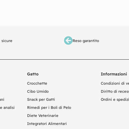
Aggiungi al carrello
 sicure
Reso garantito
Gatto
Informazioni
Crocchette
Condizioni di v
Cibo Umido
Diritto di reces
ani
Snack per Gatti
Ordini e spediz
e analisi
Rimedi per i Boli di Pelo
Diete Veterinarie
Integratori Alimentari