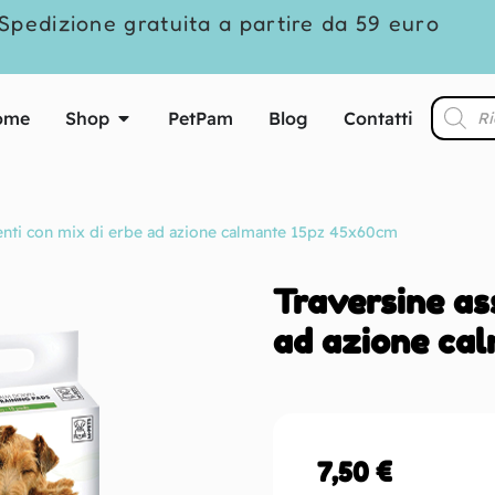
Spedizione gratuita a partire da 59 euro
ome
Shop
PetPam
Blog
Contatti
enti con mix di erbe ad azione calmante 15pz 45x60cm
Traversine as
ad azione ca
7,50
€