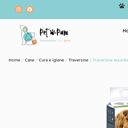
H
Home
/
Cane
/
Cura e igiene
/
Traversine
/ Traversine assorb