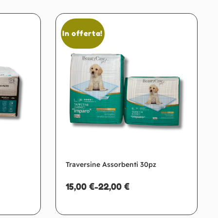
In offerta!
Traversine Assorbenti 30pz
15,00
€
-
22,00
€